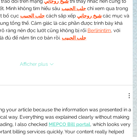
 trao đổi trên mạng 
شيخ روحاني
 thì thấy nhắc nên cũng tò 
t. Mình không tìm hiểu sâu 
جلب الحبيب
 chỉ xem qua trong 
t bố cục 
جلب الحبيب
 cách sắp xếp 
شيخ روحاني
 các mục và 
dung tổng thể. Cảm giác là các phần được trình bày khá 
rõ ràng nên đọc lướt cũng không bị rối 
Berlinintim
, với 
là đủ để nắm tin cơ bản rồi. 
جلب الحبيب
Afficher plus
ng your article because the information was presented in a 
cal way. Everything was explained clearly without making 
ading, I also checked 
MEPCO Bill portal
, which looks very 
tant billing services quickly. Your content really helped 