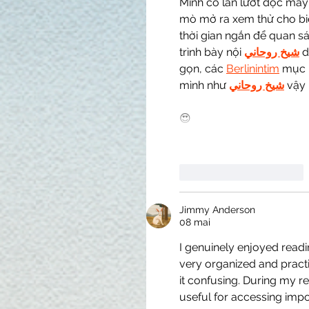
Mình có lần lướt đọc mấy
mò mở ra xem thử cho biế
thời gian ngắn để quan sá
trình bày nội 
شيخ روحاني
 
gọn, các 
Berlinintim
 mục 
mình như 
شيخ روحاني
 vậy 
😍
J'aime
Répondre
Jimmy Anderson
08 mai
I genuinely enjoyed readi
very organized and practi
it confusing. During my re
useful for accessing impor