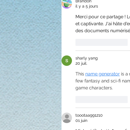
Brandon
il y a 5 jours
Merci pour ce partage ! 
et captivante. J'ai hâte d'
des documents numéris
J'aime
Répondre
sharly yang
20 juil.
This 
name generator
 is 
few fantasy and sci-fi n
game characters.
J'aime
Répondre
toootaa991210
01 juin