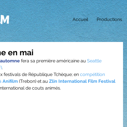
Accueil
Productions
ne en mai
d'automne 
fera sa première américaine au 
Seattle 
F)
. 
ux festivals de République Tchèque; en 
compétition 
à 
Anifilm
 (Trebon) et au
 Zlin International Film Festival 
international de couts animés.