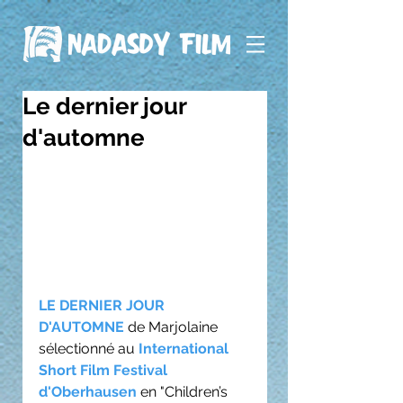
Le dernier jour
d'automne
LE DERNIER JOUR 
D'AUTOMNE
 de Marjolaine 
sélectionné au 
International 
Short Film Festival 
d'Oberhausen
 en "Children’s 