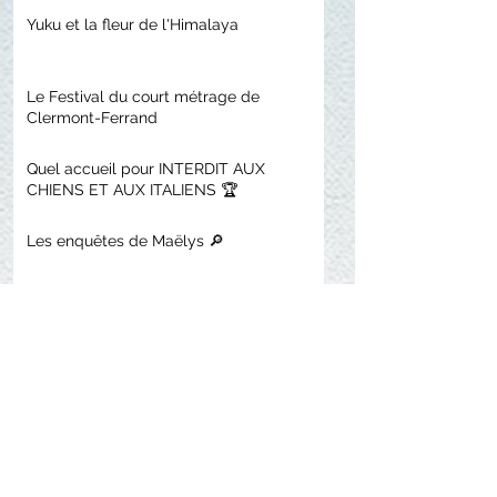
Yuku et la fleur de l'Himalaya
Le Festival du court métrage de
Clermont-Ferrand
Quel accueil pour INTERDIT AUX
CHIENS ET AUX ITALIENS 🏆
Les enquêtes de Maëlys 🔎
58ES Journées de Soleure
Giuseppe récompensé à l'ITFS et
sélectionné à Annecy
Dans la nature remporte le prix du
cinéma Suisse 2022