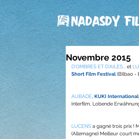
Novembre 2015
D'OMBRES ET D'AILES...
 et 
L
Short Film Festival
 (BIlbao -
AUBADE
, 
KUKI International
Interfilm, Lobende Erwähnun
LUCENS
 a gagné trois prix !
(Allemagne) Meilleur court m