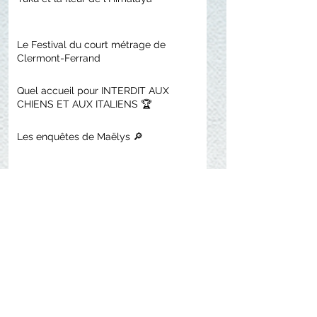
Le Festival du court métrage de
Clermont-Ferrand
Quel accueil pour INTERDIT AUX
CHIENS ET AUX ITALIENS 🏆
Les enquêtes de Maëlys 🔎
58ES Journées de Soleure
Giuseppe récompensé à l'ITFS et
sélectionné à Annecy
Dans la nature remporte le prix du
cinéma Suisse 2022