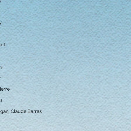
q
y
art
s​
r
ierre
as
égan,
Claude Barras