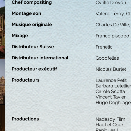
Chef compositing
Cyrille Drevon
Montage son
Valène Leroy, Ch
Musique originale
Charles De Ville
Mixage
Franco piscopo
Distributeur Suisse
Frenetic
Distributeur international
Goodfellas
Producteur exécutif
Nicolas Burlet
Producteurs
Laurence Petit
Barbara Letellie
Carole Scotta
Vincent Tavier
Hugo Deghilage
Productions
Nadasdy Film
Haut et Court
Paniques !