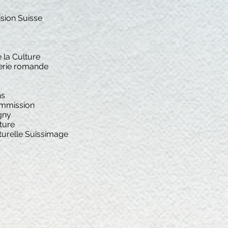
sion Suisse
e la Culture
erie romande
ns
commission
igny
lture
lturelle Suissimage