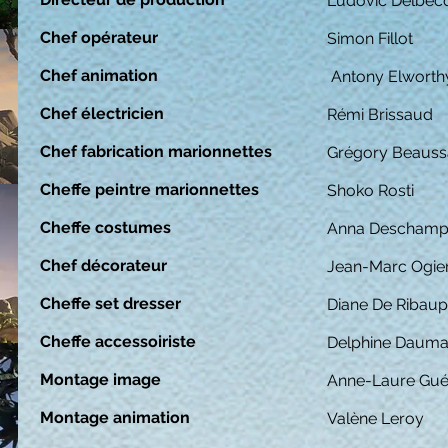
Ludovic Delbec
Chef opérateur
Simon Fillot
Chef animation
Antony Elworth
Chef électricien
Rémi Brissaud
Chef fabrication marionnettes
Grégory Beauss
Cheffe peintre marionnettes
Shoko Rosti
Cheffe costumes
Anna Deschamp
Chef décorateur
Jean-Marc Ogie
Cheffe set dresser
Diane De Ribaup
Cheffe accessoiriste
Delphine Daum
Montage image
Anne-Laure Gu
Montage animation
Valène Leroy