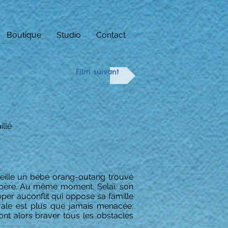
Boutique
Studio
Contact
Film suivant
illé
ueille un bébé orang-outang trouvé
on père. Au même moment, Selaï, son
per auconflit qui oppose sa famille
rale est plus que jamais menacée.
ont alors braver tous les obstacles