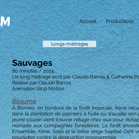
Accueil
Productions
Longs-métrages
Sauvages
80 minutes / 2024
Un long métrage
écrit par Claude Barras & Catherine Pa
Réalisé par Claude Barras
Animation Stop Motion
Résumé
A Bornéo, en bordure de la forêt tropicale, Kéria rec
dans la plantation de palmiers à huile où travaille s
jeune cousin vient trouver refuge chez eux pour échap
nomade aux compagnies forestières. La forêt ancest
Ensemble, Kéria, Selaï et le bébé singe baptisé Oshi v
pourlutter contre la destruction programmée