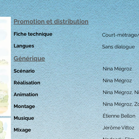
Promotion et distribution
Fiche technique
Court-métrage/
Langues
Sans dialogue
Générique
Nina Mégroz
Scénario
Nina Mégroz
Réalisation
Nina Mégroz, N
Animation
Nina Mégroz, Zo
Montage
Étienne Bellon
Musique
Jérôme Vittoz
Mixage