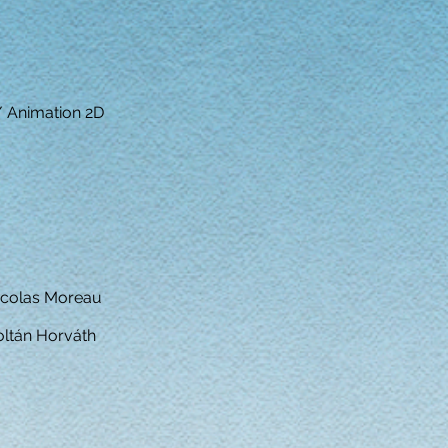
 Animation 2D
icolas Moreau
ltán Horváth​