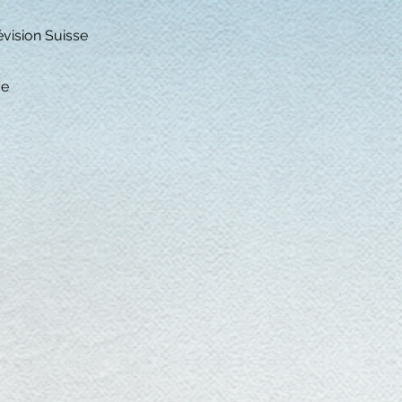
évision Suisse
e​