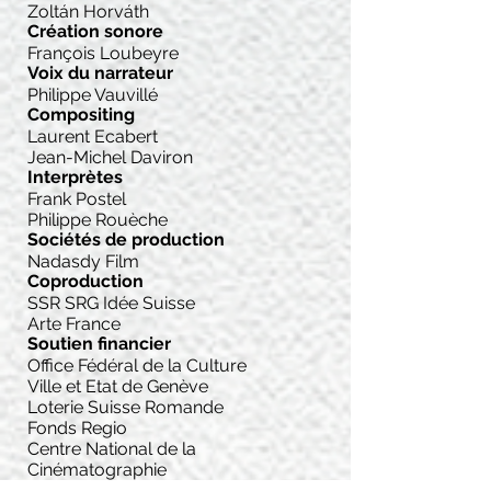
Zoltán Horváth
Création sonore
François Loubeyre
Voix du narrateur
Philippe Vauvillé
Compositing
Laurent Ecabert
Jean-Michel Daviron
Interprètes
Frank Postel
Philippe Rouèche
Sociétés de production
Nadasdy Film
Coproduction
SSR SRG Idée Suisse
Arte France
Soutien financier
Office Fédéral de la Culture
Ville et Etat de Genève
Loterie Suisse Romande
Fonds Regio
Centre National de la
Cinématographie
Prix et festivals