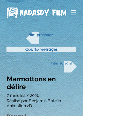
Film précédent
Courts-métrages
Film suivant
Marmottons en
délire
7 minutes / 2026
Réalisé par Benjamin Botella
Animation 2D