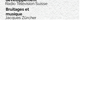
Radio Télévision Suisse
Bruitages et
musique
Jacques Zürcher
Assistant
Romain Battiaz
Montage
Zoltan Horvath
Consultante
scénario
Magali Pouzol
Animation
Jean-Marc Duperrex
Vincent Sugnaux
Oana Lacroix
Clément Espinosa
Valérie Juillard
Renforts animation
Nina Marco
Bryan Decoppet
Raphaël Caruso
Mathieu Ayer
Maya Beeler