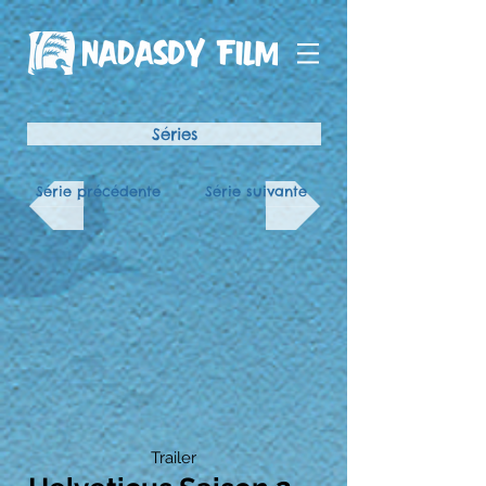
Séries
Série précédente
Série suivante
Trailer