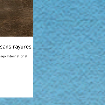
e sans rayures
cago International