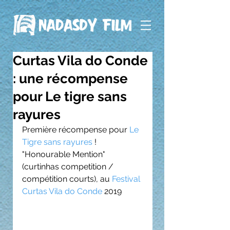
Curtas Vila do Conde
: une récompense
pour Le tigre sans
rayures
Première récompense pour 
Le 
Tigre sans rayures
 !
"Honourable Mention" 
(curtinhas competition / 
compétition courts), au 
Festival 
Curtas Vila do Conde
 2019