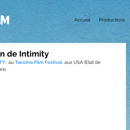
Accueil
Productions
n de Intimity
TY
:  au 
Tacoma Film Festival
, aux USA (Etat de 
re.